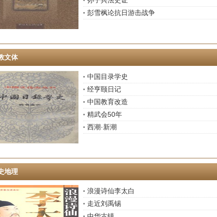
孙子兵法史证
彭雪枫论抗日游击战争
教文体
中国目录学史
经亨颐日记
中国教育改造
精武会50年
西潮·新潮
史地理
浪漫诗仙李太白
走近刘禹锡
中华古镇