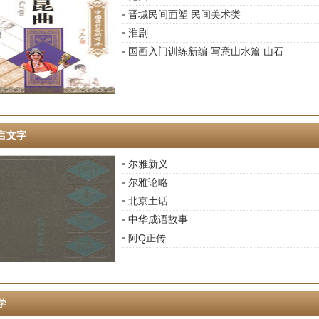
晋城民间面塑 民间美术类
淮剧
国画入门训练新编 写意山水篇 山石
言文字
尔雅新义
尔雅论略
北京土话
中华成语故事
阿Q正传
学