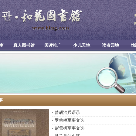
南
真人图书馆
阅读推广
少儿天地
读者园地
馆
事
曾胡治兵语录
罗荣桓军事文选
彭雪枫军事文选