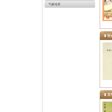
气象地质
社
文